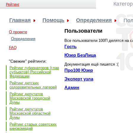
Категор
Рейтинг
Главная
Помощь
Определения
Пол
Пользователи
О проекте
Определения
Все пользователи 100П делятся на с
Гость
FAQ
Юзер БезЛица
"Свежие" рейтинги:
Документация ещё пишется :(
Рейтинг губернаторов (глав
Про100 Юзер
субъектов) Российской
Федерации
Эксперт узла
Рейтинг детских
оздоровительных лагерей
Админ
Рейтинг депутатов
Московской городской
Думы
Рейтинг депутатов
Московской областной
Думы
Рейтинг старых советских
кинокомедий