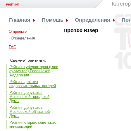
Категор
Рейтинг
Главная
Помощь
Определения
Пол
Про100 Юзер
О проекте
Определения
FAQ
"Свежие" рейтинги:
Рейтинг губернаторов (глав
субъектов) Российской
Федерации
Рейтинг детских
оздоровительных лагерей
Рейтинг депутатов
Московской городской
Думы
Рейтинг депутатов
Московской областной
Думы
Рейтинг старых советских
кинокомедий