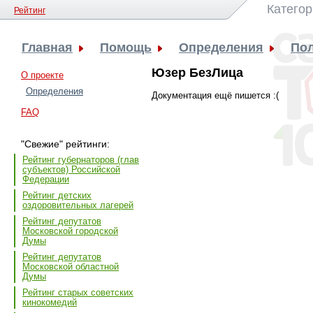
Категор
Рейтинг
Главная
Помощь
Определения
Пол
Юзер БезЛица
О проекте
Определения
Документация ещё пишется :(
FAQ
"Свежие" рейтинги:
Рейтинг губернаторов (глав
субъектов) Российской
Федерации
Рейтинг детских
оздоровительных лагерей
Рейтинг депутатов
Московской городской
Думы
Рейтинг депутатов
Московской областной
Думы
Рейтинг старых советских
кинокомедий