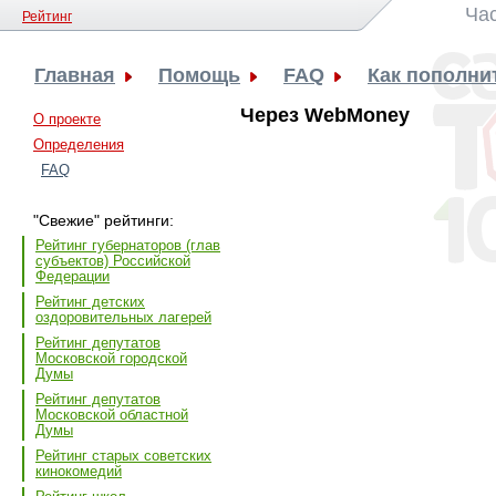
Ча
Рейтинг
Главная
Помощь
FAQ
Как пополни
Через WebMoney
О проекте
Определения
FAQ
"Свежие" рейтинги:
Рейтинг губернаторов (глав
субъектов) Российской
Федерации
Рейтинг детских
оздоровительных лагерей
Рейтинг депутатов
Московской городской
Думы
Рейтинг депутатов
Московской областной
Думы
Рейтинг старых советских
кинокомедий