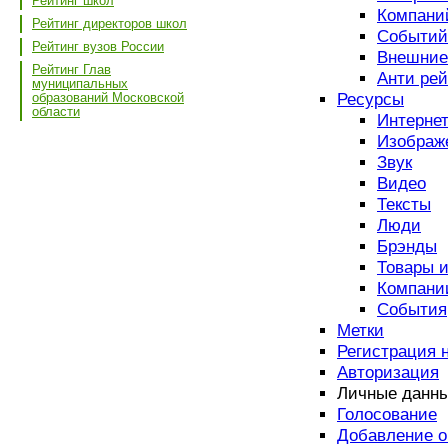
Рейтинг школ
Компани
Рейтинг директоров школ
Событий
Рейтинг вузов России
Внешние
Рейтинг Глав
Анти рей
муниципальных
образований Московской
Ресурсы
области
Интерне
Изображ
Звук
Видео
Тексты
Люди
Брэнды
Товары и
Компани
События
Метки
Регистрация 
Авторизация
Личные данн
Голосование
Добавление о