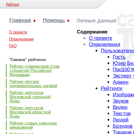
Рейтинг
Главная
Помощь
Личные данные
Содержание
О проекте
О проекте
Определения
Определения
FAQ
Пользователи
Гость
"Свежие" рейтинги:
Юзер Бе
Рейтинг губернаторов (глав
Про100 
субъектов) Российской
Федерации
Эксперт 
Рейтинг детских
Админ
оздоровительных лагерей
Рейтинги
Рейтинг депутатов
Изображ
Московской городской
Звуков
Думы
Видео
Рейтинг депутатов
Московской областной
Текстов
Думы
Людей
Рейтинг старых советских
Брэндов
кинокомедий
Товаров 